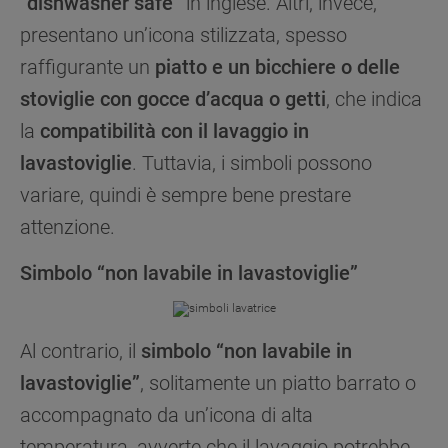
“dishwasher safe”
in inglese. Altri, invece,
dell'utente, migliorare le funzionalità del sito e
presentano un’icona stilizzata, spesso
offrire funzionalità specifiche (cookie
raffigurante un
piatto e un bicchiere o delle
funzionali). Per maggiori informazioni su come
la Società utilizza i cookie o per modificare le
stoviglie con gocce d’acqua o getti
, che indica
tue preferenze, consulta
l’informativa cookie
.
la
compatibilità con il lavaggio in
lavastoviglie
. Tuttavia, i simboli possono
Per maggiori informazioni su come la Società
tratta i dati personali anche raccolti tramite i
variare, quindi è sempre bene prestare
cookie consulta
l’Informativa Privacy
. Se
attenzione.
scegli di chiudere il banner utilizzando il
pulsante “X” in alto a destra, saranno mantenute
Simbolo “non lavabile in lavastoviglie”
le impostazioni predefinite che non consentono
l’utilizzo di cookie diversi dai cookie tecnici.
Cliccando sul pulsante "ACCETTO TUTTI I
Al contrario, il
simbolo “non lavabile in
COOKIES", acconsenti all'utilizzo di tutti i
lavastoviglie”
, solitamente un piatto barrato o
nostri cookie e alla condivisione dei tuoi dati
con terze parti per tali finalità. Accedendo alla
accompagnato da un’icona di alta
sezione “VOGLIO DEFINIRE LE MIE
temperatura, avverte che il lavaggio potrebbe