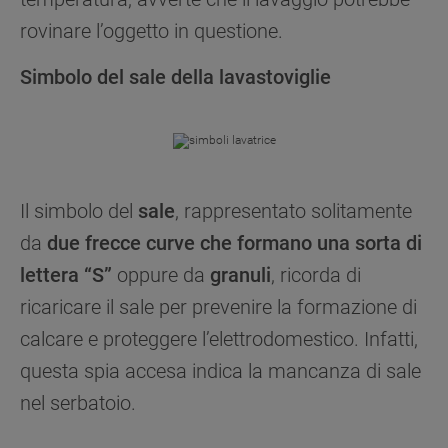
PREFERENZE SUI COOKIE”, potrai
rovinare l’oggetto in questione.
impostare in modo specifico le tue preferenze.
Simbolo del sale della lavastoviglie
Il simbolo del
sale
, rappresentato solitamente
da
due frecce curve che formano una sorta di
lettera “S”
oppure da
granuli
, ricorda di
ricaricare il sale per prevenire la formazione di
calcare e proteggere l’elettrodomestico. Infatti,
questa spia accesa indica la mancanza di sale
nel serbatoio.