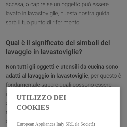
accesa, o capire se un oggetto può essere
lavato in lavastoviglie, questa nostra guida
sarà il tuo punto di riferimento!
Qual è il significato dei simboli del
lavaggio in lavastoviglie?
Non tutti gli oggetti e utensili da cucina sono
adatti al lavaggio in lavastoviglie
, per questo è
fondamentale sapere quali possono essere
inseriti senza rischi. Ma come capire se una
UTILIZZO DEI
stoviglia è lavabile in lavastoviglie? La risposta
COOKIES
non è così immediata, perché non esistono
simboli universali, ma piuttosto una serie di
European Appliances Italy SRL (la Società)