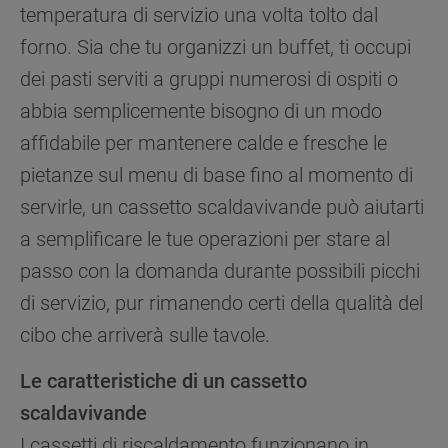
temperatura di servizio una volta tolto dal
esempio Google LLC - scopri maggiori
forno. Sia che tu organizzi un buffet, ti occupi
informazioni sulla Privacy Policy di Google qui:
https://business.safety.google/privacy/
) e
dei pasti serviti a gruppi numerosi di ospiti o
migliorare l'efficacia della nostra strategia di
abbia semplicemente bisogno di un modo
marketing (cookie di profilazione e marketing) e
affidabile per mantenere calde e fresche le
(iv) per personalizzare il contenuto editoriale del
sito basato sull'utilizzo del sito stesso da parte
pietanze sul menu di base fino al momento di
dell'utente, migliorare le funzionalità del sito e
servirle, un cassetto scaldavivande può aiutarti
offrire funzionalità specifiche (cookie
a semplificare le tue operazioni per stare al
funzionali). Per maggiori informazioni su come
la Società utilizza i cookie o per modificare le
passo con la domanda durante possibili picchi
tue preferenze, consulta
l’informativa cookie
.
di servizio, pur rimanendo certi della qualità del
cibo che arriverà sulle tavole.
Per maggiori informazioni su come la Società
tratta i dati personali anche raccolti tramite i
Le caratteristiche di un cassetto
cookie consulta
l’Informativa Privacy
. Se
scegli di chiudere il banner utilizzando il
scaldavivande
pulsante “X” in alto a destra, saranno mantenute
I cassetti di riscaldamento funzionano in