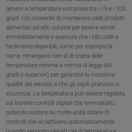
le impostazioni predefinite che non consentono
genere a temperature comprese tra i 15 e i 100
l’utilizzo di cookie diversi dai cookie tecnici.
Cliccando sul pulsante "ACCETTO TUTTI I
gradi. Ciò consente di mantenere caldi prodotti
COOKIES", acconsenti all'utilizzo di tutti i
alimentari ad alto volume per essere serviti
nostri cookie e alla condivisione dei tuoi dati
immediatamente e assicura che i cibi caldi e
con terze parti per tali finalità. Accedendo alla
sezione “VOGLIO DEFINIRE LE MIE
facilmente deperibili, come per esempio la
PREFERENZE SUI COOKIE”, potrai
carne, rimangano ben al di sopra delle
impostare in modo specifico le tue preferenze.
temperature minime a norma di legge (60
gradi o superiori) per garantire la massima
qualità del servizio e che gli ospiti pranzino in
sicurezza. La temperatura può essere regolata
sia tramite controlli digitali che termostatici,
potendo contare su molte unità dotate di
controlli che si riattivano automaticamente
quando vengono rilevati cali di temperatura