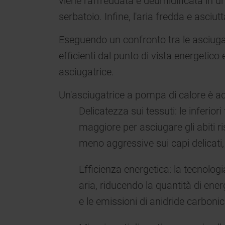
viene raffreddata e deumidificata in u
serbatoio. Infine, l'aria fredda e asciutta 
Eseguendo un confronto tra le asciugat
efficienti dal punto di vista energetico
asciugatrice.
Un'asciugatrice a pompa di calore è ad
Delicatezza sui tessuti: le inferio
maggiore per asciugare gli abiti ris
meno aggressive sui capi delicat
Efficienza energetica: la tecnolog
aria, riducendo la quantità di ene
e le emissioni di anidride carbonic