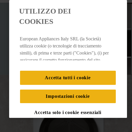
UTILIZZO DEI
COOKIES
European Appliances Italy SRL (la Società)
utilizza cookie (o tecnologie di tracciamento
simili), di prima e terze parti ("Cookies"), (i) per
assicurare il corretto funzionamento del sito,
ricordare le impostazioni scelte dall'utente e per
migliorare l'esperienza di navigazione (cookie
Accetta tutti i cookie
tecnici), (ii) per finalità statistiche e per rilevare
l’audience del nostro sito e come interagisce con
il sito (cookie analitici), (iii) per annunci
Impostazioni cookie
personalizzati e non personalizzati basati sulle
abitudini degli utenti, interazioni con il sito e
Accetta solo i cookie essenziali
interessi (anche per il tramite di terze parti e su
altri siti web o piattaforme social, come ad
esempio Google LLC - scopri maggiori