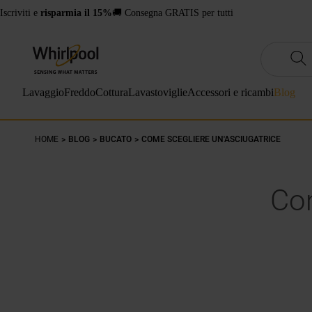
Iscriviti e
risparmia il 15%
🚚 Consegna GRATIS per tutti
Lavaggio
Freddo
Cottura
Lavastoviglie
Accessori e ricambi
Blog
HOME
BLOG
BUCATO
COME SCEGLIERE UN'ASCIUGATRICE
Com