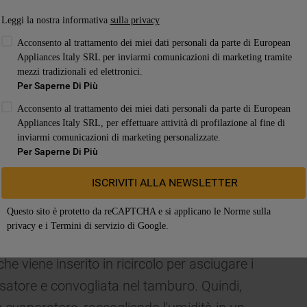
una maggiore quantità di energia, ma offre
Leggi la nostra informativa
sulla privacy
Acconsento al trattamento dei miei dati personali da parte di European
Appliances Italy SRL per inviarmi comunicazioni di marketing tramite
ssere considerato quindi la migliore
mezzi tradizionali ed elettronici.
semplice.
Per Saperne Di Più
Acconsento al trattamento dei miei dati personali da parte di European
: puoi collocare l'asciugatrice ovunque sia
Appliances Italy SRL, per effettuare attività di profilazione al fine di
inviarmi comunicazioni di marketing personalizzate.
ria fresca;
Per Saperne Di Più
zare l'acqua grigia della vaschetta in casa o in
ISCRIVITI ALLA NEWSLETTER
 salvaguardando l'ambiente.
Questo sito è protetto da reCAPTCHA e si applicano le
Norme sulla
rice a condensazione con una pompa di
privacy
e i
Termini di servizio
di Google.
iente. Le asciugatrici a pompa di
che viene inserito in ricircolo per asciugare i
nsatore e convogliata nel tamburo. Quindi,