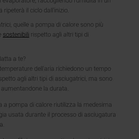
n evaporatore, raccogliendo l'umidità in un
ripeterà il ciclo dall'inizio.
rici, quelle a pompa di calore sono più
 e
sostenibili
rispetto agli altri tipi di
atta a te?
ri temperature dell'aria richiedono un tempo
petto agli altri tipi di asciugatrici, ma sono
i, aumentandone la durata.
ia a pompa di calore riutilizza la medesima
rgia usata durante il processo di asciugatura
a.