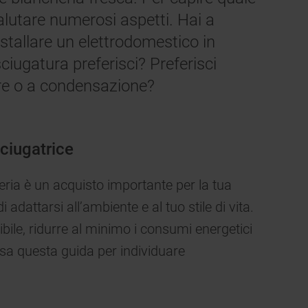
l’utilizzo di cookie diversi dai cookie tecnici.
alutare numerosi aspetti. Hai a
Cliccando sul pulsante "ACCETTO TUTTI I
COOKIES", acconsenti all'utilizzo di tutti i
stallare un elettrodomestico in
nostri cookie e alla condivisione dei tuoi dati con
ciugatura preferisci? Preferisci
terze parti per tali finalità. Accedendo alla
ore o a condensazione?
sezione “VOGLIO DEFINIRE LE MIE
PREFERENZE SUI COOKIE”, potrai
impostare in modo specifico le tue preferenze.
sciugatrice
ria è un acquisto importante per la tua
adattarsi all’ambiente e al tuo stile di vita.
ibile, ridurre al minimo i consumi energetici
usa questa guida per individuare