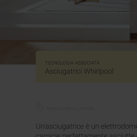
TECNOLOGIA ASSOCIATA
Asciugatrici Whirlpool
Tempo di lettura: 7 minuti
Un'asciugatrice è un elettrodom
camicie perfettamente asciutte e