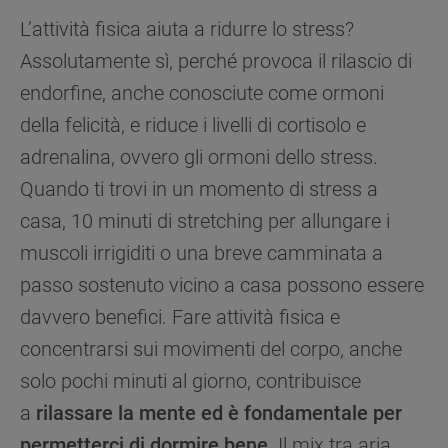
nostri cookie e alla condivisione dei tuoi dati
L’attività fisica aiuta a ridurre lo stress?
con terze parti per tali finalità. Accedendo alla
sezione “VOGLIO DEFINIRE LE MIE
Assolutamente sì, perché provoca il rilascio di
PREFERENZE SUI COOKIE”, potrai
endorfine, anche conosciute come ormoni
impostare in modo specifico le tue preferenze.
della felicità, e riduce i livelli di cortisolo e
adrenalina, ovvero gli ormoni dello stress.
Quando ti trovi in un momento di stress a
casa, 10 minuti di stretching per allungare i
muscoli irrigiditi o una breve camminata a
passo sostenuto vicino a casa possono essere
davvero benefici. Fare attività fisica e
concentrarsi sui movimenti del corpo, anche
solo pochi minuti al giorno, contribuisce
a
rilassare la mente ed è fondamentale per
permetterci di dormire bene
. Il mix tra aria