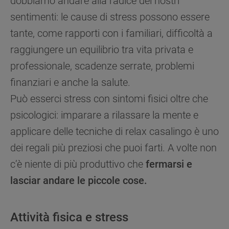
dobbiamo andare alla radice dei nostri
marketing (cookie di profilazione e marketing) e
sentimenti: le cause di stress possono essere
(iv) per personalizzare il contenuto editoriale del
tante, come rapporti con i familiari, difficoltà a
sito basato sull'utilizzo del sito stesso da parte
dell'utente, migliorare le funzionalità del sito e
raggiungere un equilibrio tra vita privata e
offrire funzionalità specifiche (cookie
professionale, scadenze serrate, problemi
funzionali). Per maggiori informazioni su come
finanziari e anche la salute.
la Società utilizza i cookie o per modificare le
tue preferenze, consulta
l’informativa cookie
.
Può esserci stress con sintomi fisici oltre che
psicologici: imparare a rilassare la mente e
Per maggiori informazioni su come la Società
applicare delle tecniche di relax casalingo è uno
tratta i dati personali anche raccolti tramite i
cookie consulta
l’Informativa Privacy
. Se
dei regali più preziosi che puoi farti. A volte non
scegli di chiudere il banner utilizzando il
c’è niente di più produttivo che
fermarsi e
pulsante “X” in alto a destra, saranno mantenute
lasciar andare le piccole cose.
le impostazioni predefinite che non consentono
l’utilizzo di cookie diversi dai cookie tecnici.
Cliccando sul pulsante "ACCETTO TUTTI I
Attività fisica e stress
COOKIES", acconsenti all'utilizzo di tutti i