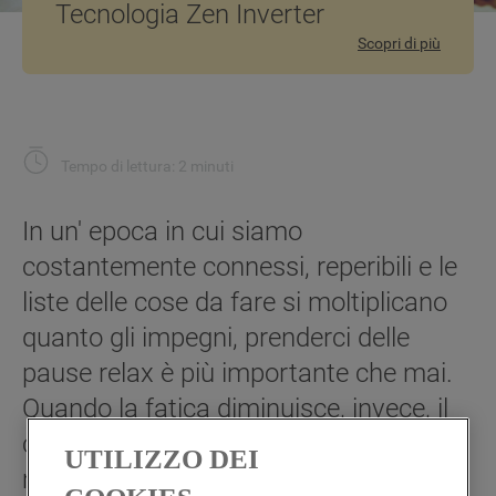
Tecnologia Zen Inverter
Scopri di più
Tempo di lettura: 2 minuti
In un' epoca in cui siamo
costantemente connessi, reperibili e le
liste delle cose da fare si moltiplicano
quanto gli impegni, prenderci delle
pause relax è più importante che mai.
Quando la fatica diminuisce, invece, il
corpo scarica la tensione, si dorme
UTILIZZO DEI
meglio e si è più sereni ed attivi al