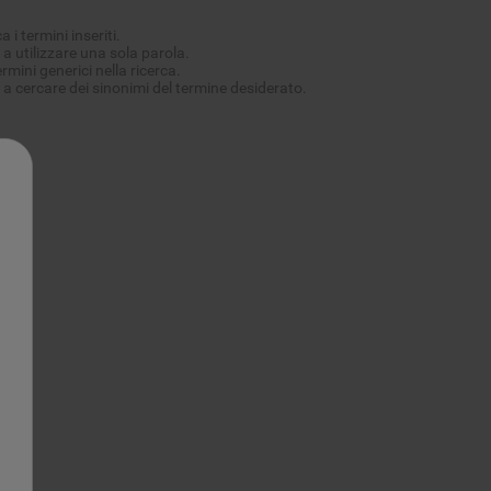
a i termini inseriti.
a utilizzare una sola parola.
rmini generici nella ricerca.
a cercare dei sinonimi del termine desiderato.