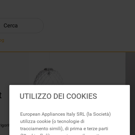
Cerca
og
t
UTILIZZO DEI COOKIES
European Appliances Italy SRL (la Società)
utilizza cookie (o tecnologie di
rigorifero
tracciamento simili), di prima e terze parti