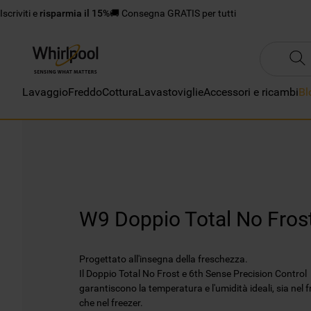
Iscriviti e
risparmia il 15%
🚚 Consegna GRATIS per tutti
Lavaggio
Freddo
Cottura
Lavastoviglie
Accessori e ricambi
Bl
W9 Doppio Total No Fros
Progettato all'insegna della freschezza.
Il Doppio Total No Frost e 6th Sense Precision Control
garantiscono la temperatura e l'umidità ideali, sia nel f
che nel freezer.