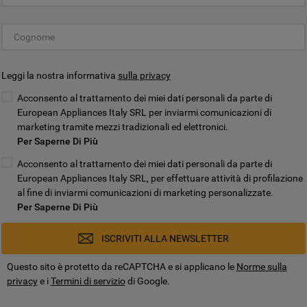
e alla condivisione dei tuoi dati con terze
parti per tali finalità. Accedendo alla
sezione “VOGLIO DEFINIRE LE MIE
PREFERENZE SUI COOKIE”, potrai
Leggi la nostra informativa
sulla privacy
impostare in modo specifico le tue
preferenze.
Acconsento al trattamento dei miei dati personali da parte di
European Appliances Italy SRL per inviarmi comunicazioni di
marketing tramite mezzi tradizionali ed elettronici.
Per Saperne Di Più
Acconsento al trattamento dei miei dati personali da parte di
European Appliances Italy SRL, per effettuare attività di profilazione
al fine di inviarmi comunicazioni di marketing personalizzate.
Per Saperne Di Più
ISCRIVITI ALLA NEWSLETTER
Questo sito è protetto da reCAPTCHA e si applicano le
Norme sulla
privacy
e i
Termini di servizio
di Google.