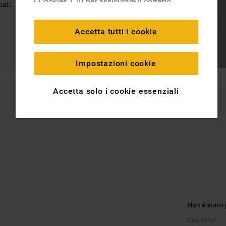
("Cookies"), (i) per assicurare il corretto
cati.
funzionamento del sito, ricordare le
impostazioni scelte dall'utente e per
Accetta tutti i cookie
migliorare l'esperienza di navigazione
(cookie tecnici), (ii) per finalità statistiche e
per rilevare l’audience del nostro sito e
Impostazioni cookie
come interagisce con il sito (cookie
analitici), (iii) per annunci personalizzati e
Accetta solo i cookie essenziali
non personalizzati basati sulle abitudini
Results for:
degli utenti, interazioni con il sito e interessi
(anche per il tramite di terze parti e su altri
siti web o piattaforme social, come ad
esempio Google LLC - scopri maggiori
informazioni sulla Privacy Policy di Google
qui:
https://business.safety.google/privacy/
) e
migliorare l'efficacia della nostra strategia
Non è stato 
di marketing (cookie di profilazione e
marketing) e (iv) per personalizzare il
Che fare?