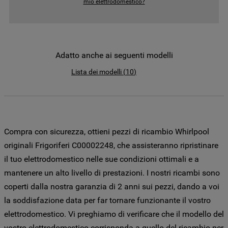
come la Società utilizza i cookie o per
mio elettrodomestico?
modificare le tue preferenze, consulta
l’informativa cookie
.
Per maggiori informazioni su come la
Adatto anche ai seguenti modelli
Società tratta i dati personali anche
Lista dei modelli
(
10
)
raccolti tramite i cookie consulta
l’Informativa Privacy
. Se scegli di chiudere
il banner utilizzando il pulsante “X” in alto
a destra, saranno mantenute le
impostazioni predefinite che non
Compra con sicurezza, ottieni pezzi di ricambio Whirlpool
consentono l’utilizzo di cookie diversi dai
originali Frigoriferi C00002248, che assisteranno ripristinare
cookie tecnici. Cliccando sul pulsante
il tuo elettrodomestico nelle sue condizioni ottimali e a
"ACCETTO TUTTI I COOKIES", acconsenti
mantenere un alto livello di prestazioni. I nostri ricambi sono
all'utilizzo di tutti i nostri cookie e alla
condivisione dei tuoi dati con terze parti
coperti dalla nostra garanzia di 2 anni sui pezzi, dando a voi
per tali finalità. Accedendo alla sezione
la soddisfazione data per far tornare funzionante il vostro
“VOGLIO DEFINIRE LE MIE PREFERENZE
elettrodomestico. Vi preghiamo di verificare che il modello del
SUI COOKIE”, potrai impostare in modo
vostro elettrodomestico corrisponda a quello del ricambio per