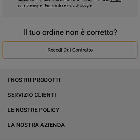
sulla privacy
e i
Termini di servizio
di Google.
Il tuo ordine non è corretto?
Recedi Dal Contratto
I NOSTRI PRODOTTI
Lavaggio
SERVIZIO CLIENTI
Refrigerazione
Acquista direttamente da Whirlpool
Cottura
LE NOSTRE POLICY
Supporto
Lavastoviglie
Termini e Condizioni
Contatti
LA NOSTRA AZIENDA
Aria condizionata
Cookie Policy
Piani di protezione
Set elettrodomestici
Promemoria sulla garanzia legale
European Appliances Italy SRL