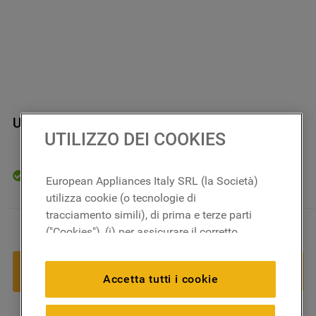
Ugello D= 65 J00174630
UTILIZZO DEI COOKIES
In magazzino
European Appliances Italy SRL (la Società)
utilizza cookie (o tecnologie di
tracciamento simili), di prima e terze parti
6
,
60
€
－
＋
("Cookies"), (i) per assicurare il corretto
funzionamento del sito, ricordare le
impostazioni scelte dall'utente e per
AGGIUNGI AL CARRELLO
Accetta tutti i cookie
migliorare l'esperienza di navigazione
(cookie tecnici), (ii) per finalità statistiche e