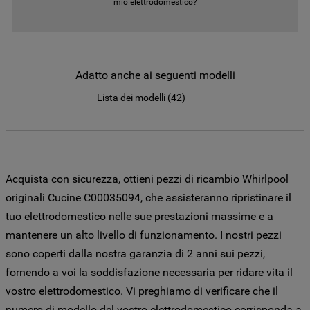
mio elettrodomestico?
come la Società utilizza i cookie o per
modificare le tue preferenze, consulta
l’informativa cookie
.
Per maggiori informazioni su come la
Adatto anche ai seguenti modelli
Società tratta i dati personali anche
Lista dei modelli
(
42
)
raccolti tramite i cookie consulta
l’Informativa Privacy
. Se scegli di chiudere
il banner utilizzando il pulsante “X” in alto
a destra, saranno mantenute le
impostazioni predefinite che non
Acquista con sicurezza, ottieni pezzi di ricambio Whirlpool
consentono l’utilizzo di cookie diversi dai
originali Cucine C00035094, che assisteranno ripristinare il
cookie tecnici. Cliccando sul pulsante
tuo elettrodomestico nelle sue prestazioni massime e a
"ACCETTO TUTTI I COOKIES", acconsenti
mantenere un alto livello di funzionamento. I nostri pezzi
all'utilizzo di tutti i nostri cookie e alla
sono coperti dalla nostra garanzia di 2 anni sui pezzi,
condivisione dei tuoi dati con terze parti
per tali finalità. Accedendo alla sezione
fornendo a voi la soddisfazione necessaria per ridare vita il
“VOGLIO DEFINIRE LE MIE PREFERENZE
vostro elettrodomestico. Vi preghiamo di verificare che il
SUI COOKIE”, potrai impostare in modo
numero di modello del vostro elettrodomestico corrisponda a