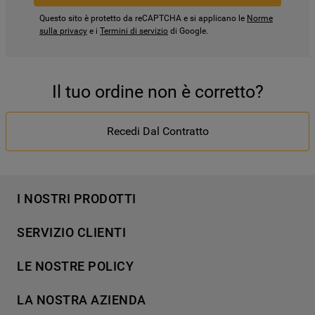
Questo sito è protetto da reCAPTCHA e si applicano le
Norme
sulla privacy
e i
Termini di servizio
di Google.
Il tuo ordine non è corretto?
Recedi Dal Contratto
I NOSTRI PRODOTTI
Lavaggio
SERVIZIO CLIENTI
Refrigerazione
Acquista direttamente da Whirlpool
Cottura
LE NOSTRE POLICY
Supporto
Lavastoviglie
Termini e Condizioni
Contatti
LA NOSTRA AZIENDA
Aria condizionata
Cookie Policy
Piani di protezione