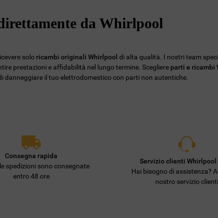
Privacy
. Se scegli di chiudere il banner
e direttamente da Whirlpool
utilizzando il pulsante “X” in alto a destra,
saranno mantenute le impostazioni
predefinite che non consentono l’utilizzo di
cookie diversi dai cookie tecnici. Cliccando
ricevere solo
ricambi originali Whirlpool
di alta qualità. I nostri team spec
sul pulsante "ACCETTO TUTTI I COOKIES",
ire prestazioni e affidabilità nel lungo termine. Scegliere
parti e ricambi
o di danneggiare il tuo elettrodomestico con parti non autentiche.
acconsenti all'utilizzo di tutti i nostri cookie
e alla condivisione dei tuoi dati con terze
parti per tali finalità. Accedendo alla
sezione “VOGLIO DEFINIRE LE MIE
PREFERENZE SUI COOKIE”, potrai
impostare in modo specifico le tue
preferenze.
Consegna rapida
Servizio clienti Whirlpool 
lle spedizioni sono consegnate
Hai bisogno di assistenza? Af
entro 48 ore
nostro servizio client