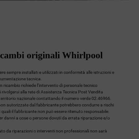
icambi originali Whirlpool
e sempre installati e utilizzati in conformità alle istruzioni e
ocumentazione tecnica.
 un ricambio richiede l’intervento di personale tecnico
 rivolgersi alla rete di Assistenza Tecnica Post Vendita
l territorio nazionale contattando il numero verde 02.46966.
non autorizzate dal fabbricante potrebbero condurre a rischi
 i quali il fabbricante non può essere ritenuto responsabile.
per danni a cose o persone dovuti da errata riparazione e/o
to da riparazioni o interventi non professionali non sarà