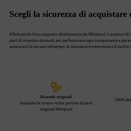
Scegli la sicurezza di acquistar
Effettuando il tuo acquisto direttamente da Whirlpool, ti assicuri di 
parti di ricambio durevoli, per perfezionare ogni componente e garant
assicurarti la durata nel tempo, la sicurezza e minimizzare il rischi
Ricambi originali
L'80% de
Acquista la nostra vasta gamma di parti
originali Whirlpool