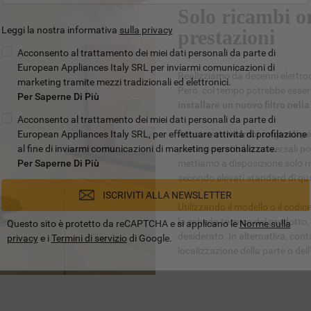
Solo ricambi or
Leggi la nostra informativa
sulla privacy
prestazioni
Acconsento al trattamento dei miei dati personali da parte di
European Appliances Italy SRL per inviarmi comunicazioni di
Realizziamo da decenni elettrod
marketing tramite mezzi tradizionali ed elettronici.
Però, col tempo potrebbe esse
Per Saperne Di Più
installare un nuovo filtro nella
Acconsento al trattamento dei miei dati personali da parte di
European Appliances Italy SRL, per effettuare attività di profilazione
Acquistare
ricambi originali p
al fine di inviarmi comunicazioni di marketing personalizzate.
parti compatibili o universali 
Per Saperne Di Più
mettiamo a disposizione solo ric
secondo elevati standard di qua
ISCRIVITI ALLA NEWSLETTER
Utilizzando il modello o il codi
la scheda tecnica del prodotto,
Questo sito è protetto da reCAPTCHA e si applicano le
Norme sulla
desiderato. In alternativa, con
privacy
e i
Termini di servizio
di Google.
localizzazione della parte o del