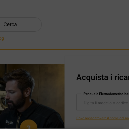
Cerca
og
Acquista i rica
Per quale Elettrodometico ha
Dove posso trovare il nome del mod