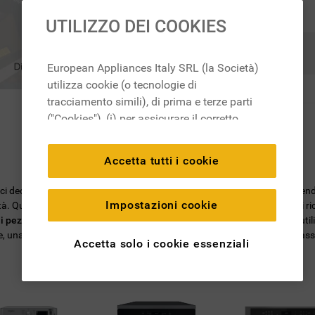
UTILIZZO DEI COOKIES
Ricerca
European Appliances Italy SRL (la Società)
utilizza cookie (o tecnologie di
tracciamento simili), di prima e terze parti
("Cookies"), (i) per assicurare il corretto
funzionamento del sito, ricordare le
impostazioni scelte dall'utente e per
Accetta tutti i cookie
migliorare l'esperienza di navigazione
(cookie tecnici), (ii) per finalità statistiche e
, ci dedichiamo all'ideazione di soluzioni per l'ambiente domestico, mett
per rilevare l’audience del nostro sito e
Impostazioni cookie
ità. Quando scegli un
ricambio originale Whirlpool
, puoi essere certo di r
come interagisce con il sito (cookie
i pezzi di ricambio
sarà facile trovare quello di cui hai bisogno: basta utili
una garanzia di 2 anni su tutti i ricambi e la certezza di ottenere le mas
analitici), (iii) per annunci personalizzati e
Accetta solo i cookie essenziali
non personalizzati basati sulle abitudini
degli utenti, interazioni con il sito e interessi
(anche per il tramite di terze parti e su altri
siti web o piattaforme social, come ad