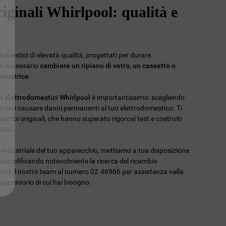
iginali Whirlpool: qualità e
omestici di elevatà qualità, progettati per durare.
re necessario
cambiare un ripiano di vetro, un cassetto o
 lavatrice
.
er elettrodomestici Whirlpool
è importantissimo: scegliendo
potresti causare danni permanenti al tuo elettrodomestico. Ti
ambi originali, che hanno superato rigorosi test e costruiti
lità.
ce industriale del tuo apparecchio, mettiamo a tua disposizione
 semplificando notevolmente la ricerca del ricambio
tatta il nostro team al numero 02.46966 per assistenza nella
l'accessorio di cui hai bisogno.