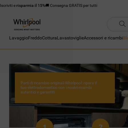
Iscriviti e
risparmia il 15%
🚚 Consegna GRATIS per tutti
Lavaggio
Freddo
Cottura
Lavastoviglie
Accessori e ricambi
Bl
Parti di ricambio originali Whirlpool: ripara il
tuo elettrodomestico con i nostri ricambi
autentici e garantiti