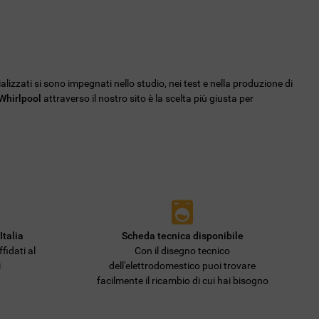
ializzati si sono impegnati nello studio, nei test e nella produzione di
 Whirlpool
attraverso il nostro sito è la scelta più giusta per
Italia
Scheda tecnica disponibile
fidati al
Con il disegno tecnico
i
dell'elettrodomestico puoi trovare
facilmente il ricambio di cui hai bisogno