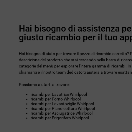
Hai bisogno di assistenza per
giusto ricambio per il tuo a
Hai bisogno di aiuto per trovare il pezzo di ricambio corretto? Pu
descrizione del prodotto che stai cercando nella barra di ricerca
categorie del menù per esplorare l'intera
gamma di ricambi
. I
chiamarci e il nostro team dedicato ti aiuterà a trovare esattam
Possiamo aiutarti a trovare:
ricambi per Lavatrice Whirlpool
ricambi per Forno Whirlpool
ricambi per Lavastoviglie Whirlpool
ricambi per Piano cottura Whirlpool
ricambi per Asciugatrice Whirlpool
ricambi per Frigorifero Whirlpool