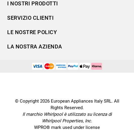
I NOSTRI PRODOTTI
Lavaggio
SERVIZIO CLIENTI
Refrigerazione
Acquista direttamente da Whirlpool
Cottura
LE NOSTRE POLICY
Supporto
Lavastoviglie
Termini e Condizioni
Contatti
LA NOSTRA AZIENDA
Aria condizionata
Cookie Policy
Piani di protezione
Set elettrodomestici
Promemoria sulla garanzia legale
European Appliances Italy SRL
Registra il tuo prodotto
Accessori
Etichette energetiche e schede prodotto
Lavora con noi
Service locator
Ricambi
Informativa sulla Privacy
Manuali d'uso
Wcollection
Sostituzione prodotto danneggiato
Problemi e soluzioni
Brochures
Consegna
Prenota un appuntamento
Ricette
© Copyright 2026 European Appliances Italy SRL. All
Codice etico
Domande frequenti
Rights Reserved.
Installazione
Sul sicuro
Il marchio Whirlpool è utilizzato su licenza di
Dichiarazione di accessibilità
Whirlpool Properties, Inc.
Preferenze Cookie
WPRO® mark used under license