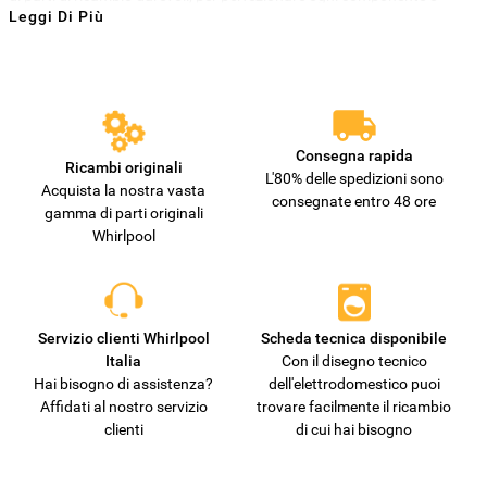
Leggi Di Più
garantire prestazioni e affidabilità nel lungo termine. Scegliere
parti e
ricambi Whirlpool
attraverso il nostro sito è la scelta più giusta per
assicurarti la durata nel tempo, la sicurezza e minimizzare il rischio di
danneggiare il tuo elettrodomestico con parti non autentiche.
Consegna rapida
Ricambi originali
L'80% delle spedizioni sono
Acquista la nostra vasta
consegnate entro 48 ore
gamma di parti originali
Whirlpool
Servizio clienti Whirlpool
Scheda tecnica disponibile
Italia
Con il disegno tecnico
Hai bisogno di assistenza?
dell'elettrodomestico puoi
Affidati al nostro servizio
trovare facilmente il ricambio
clienti
di cui hai bisogno