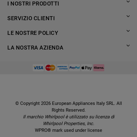
I NOSTRI PRODOTTI
Lavaggio
SERVIZIO CLIENTI
Refrigerazione
Acquista direttamente da Whirlpool
Cottura
LE NOSTRE POLICY
Supporto
Lavastoviglie
Termini e Condizioni
Contatti
LA NOSTRA AZIENDA
Aria condizionata
Cookie Policy
Piani di protezione
Set elettrodomestici
Promemoria sulla garanzia legale
European Appliances Italy SRL
Registra il tuo prodotto
Accessori
Etichette energetiche e schede prodotto
Lavora con noi
Service locator
Ricambi
Informativa sulla Privacy
Manuali d'uso
Wcollection
Sostituzione prodotto danneggiato
Problemi e soluzioni
Brochures
Consegna
Prenota un appuntamento
Ricette
© Copyright 2026 European Appliances Italy SRL. All
Codice etico
Domande frequenti
Rights Reserved.
Installazione
Sul sicuro
Il marchio Whirlpool è utilizzato su licenza di
Dichiarazione di accessibilità
Whirlpool Properties, Inc.
Preferenze Cookie
WPRO® mark used under license