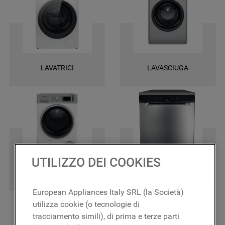
una garanzia di 2 anni su tutti i ricambi e la certezza di ottenere le
massime prestazioni.
LAVATRICI
LAVASCIUGA
UTILIZZO DEI COOKIES
ASCIUGATRICI
LAVASTOVIGLIE
European Appliances Italy SRL (la Società)
utilizza cookie (o tecnologie di
tracciamento simili), di prima e terze parti