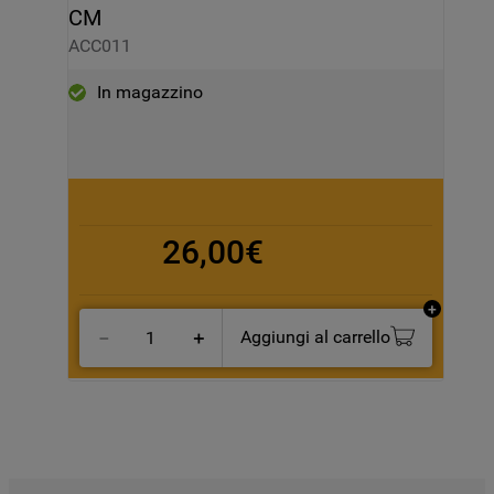
CM
ACC011
In magazzino
26,00€
Aggiungi al carrello
－
＋