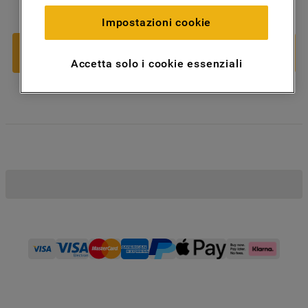
38
,
00
€
(cookie tecnici), (ii) per finalità statistiche e
－
＋
per rilevare l’audience del nostro sito e
Impostazioni cookie
come interagisce con il sito (cookie
analitici), (iii) per annunci personalizzati e
Aggiungi al carrello
Accetta solo i cookie essenziali
non personalizzati basati sulle abitudini
degli utenti, interazioni con il sito e
interessi (anche per il tramite di terze parti
e su altri siti web o piattaforme social,
come ad esempio Google LLC - scopri
maggiori informazioni sulla Privacy Policy
di Google qui:
https://business.safety.google/privacy/
) e
migliorare l'efficacia della nostra strategia
di marketing (cookie di profilazione e
marketing) e (iv) per personalizzare il
contenuto editoriale del sito basato
sull'utilizzo del sito stesso da parte
dell'utente, migliorare le funzionalità del
sito e offrire funzionalità specifiche (cookie