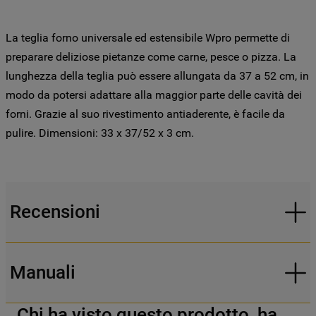
SUI COOKIE”, potrai impostare in modo
specifico le tue preferenze.
La teglia forno universale ed estensibile Wpro permette di
preparare deliziose pietanze come carne, pesce o pizza. La
lunghezza della teglia può essere allungata da 37 a 52 cm, in
modo da potersi adattare alla maggior parte delle cavità dei
forni. Grazie al suo rivestimento antiaderente, è facile da
pulire. Dimensioni: 33 x 37/52 x 3 cm.
Recensioni
Manuali
Chi ha visto questo prodotto, ha