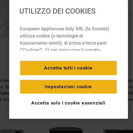
UTILIZZO DEI COOKIES
Ricerca
European Appliances Italy SRL (la Società)
utilizza cookie (o tecnologie di
tracciamento simili), di prima e terze parti
("Cookies"), (i) per assicurare il corretto
funzionamento del sito, ricordare le
impostazioni scelte dall'utente e per
Accetta tutti i cookie
migliorare l'esperienza di navigazione
(cookie tecnici), (ii) per finalità statistiche e
, ci dedichiamo all'ideazione di soluzioni per l'ambiente domestico, mett
per rilevare l’audience del nostro sito e
Impostazioni cookie
ità. Quando scegli un
ricambio originale Whirlpool
, puoi essere certo di r
come interagisce con il sito (cookie
i pezzi di ricambio
sarà facile trovare quello di cui hai bisogno: basta utili
una garanzia di 2 anni su tutti i ricambi e la certezza di ottenere le mas
analitici), (iii) per annunci personalizzati e
Accetta solo i cookie essenziali
non personalizzati basati sulle abitudini
degli utenti, interazioni con il sito e interessi
(anche per il tramite di terze parti e su altri
siti web o piattaforme social, come ad