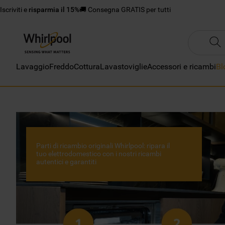
Iscriviti e
risparmia il 15%
🚚 Consegna GRATIS per tutti
Lavaggio
Freddo
Cottura
Lavastoviglie
Accessori e ricambi
Bl
Parti di ricambio originali Whirlpool: ripara il
tuo elettrodomestico con i nostri ricambi
autentici e garantiti