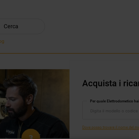
Cerca
og
Acquista i rica
Per quale Elettrodometico ha
Dove posso trovare il nome del mod