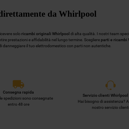
Privacy
. Se scegli di chiudere il banner
e direttamente da Whirlpool
utilizzando il pulsante “X” in alto a destra,
saranno mantenute le impostazioni
predefinite che non consentono l’utilizzo di
cookie diversi dai cookie tecnici. Cliccando
ricevere solo
ricambi originali Whirlpool
di alta qualità. I nostri team spec
sul pulsante "ACCETTO TUTTI I COOKIES",
ire prestazioni e affidabilità nel lungo termine. Scegliere
parti e ricambi
o di danneggiare il tuo elettrodomestico con parti non autentiche.
acconsenti all'utilizzo di tutti i nostri cookie
e alla condivisione dei tuoi dati con terze
parti per tali finalità. Accedendo alla
sezione “VOGLIO DEFINIRE LE MIE
PREFERENZE SUI COOKIE”, potrai
impostare in modo specifico le tue
preferenze.
Consegna rapida
Servizio clienti Whirlpool 
lle spedizioni sono consegnate
Hai bisogno di assistenza? Af
entro 48 ore
nostro servizio client