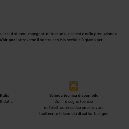
ializzati si sono impegnati nello studio, nei test e nella produzione di
 Whirlpool
attraverso il nostro sito è la scelta più giusta per
Italia
Scheda tecnica disponibile
fidati al
Con il disegno tecnico
i
dell'elettrodomestico puoi trovare
facilmente il ricambio di cui hai bisogno