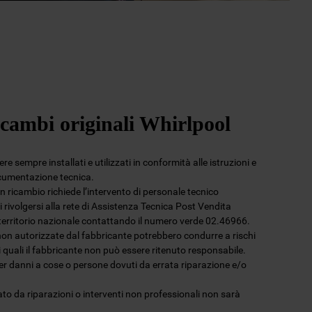
icambi originali Whirlpool
e sempre installati e utilizzati in conformità alle istruzioni e
ocumentazione tecnica.
 un ricambio richiede l’intervento di personale tecnico
 rivolgersi alla rete di Assistenza Tecnica Post Vendita
l territorio nazionale contattando il numero verde 02.46966.
non autorizzate dal fabbricante potrebbero condurre a rischi
 i quali il fabbricante non può essere ritenuto responsabile.
per danni a cose o persone dovuti da errata riparazione e/o
to da riparazioni o interventi non professionali non sarà