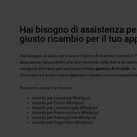
Hai bisogno di assistenza per
giusto ricambio per il tuo a
Hai bisogno di aiuto per trovare il pezzo di ricambio corretto? Pu
descrizione del prodotto che stai cercando nella barra di ricerca
categorie del menù per esplorare l'intera
gamma di ricambi
. I
chiamarci e il nostro team dedicato ti aiuterà a trovare esattam
Possiamo aiutarti a trovare:
ricambi per Lavatrice Whirlpool
ricambi per Forno Whirlpool
ricambi per Lavastoviglie Whirlpool
ricambi per Piano cottura Whirlpool
ricambi per Asciugatrice Whirlpool
ricambi per Frigorifero Whirlpool