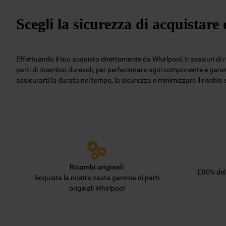
Scegli la sicurezza di acquistar
Effettuando il tuo acquisto direttamente da Whirlpool, ti assicuri di 
parti di ricambio durevoli, per perfezionare ogni componente e garant
assicurarti la durata nel tempo, la sicurezza e minimizzare il rischi
Ricambi originali
L'80% de
Acquista la nostra vasta gamma di parti
originali Whirlpool