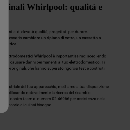
iginali Whirlpool: qualità e
omestici di elevatà qualità, progettati per durare.
re necessario
cambiare un ripiano di vetro, un cassetto o
 lavatrice
.
er elettrodomestici Whirlpool
è importantissimo: scegliendo
potresti causare danni permanenti al tuo elettrodomestico. Ti
ambi originali, che hanno superato rigorosi test e costruiti
lità.
ce industriale del tuo apparecchio, mettiamo a tua disposizione
 semplificando notevolmente la ricerca del ricambio
tatta il nostro team al numero 02.46966 per assistenza nella
l'accessorio di cui hai bisogno.