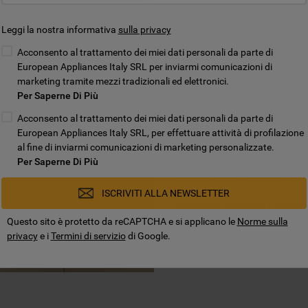
Solo ricambi or
Leggi la nostra informativa
sulla privacy
prestazioni
Acconsento al trattamento dei miei dati personali da parte di
European Appliances Italy SRL per inviarmi comunicazioni di
Realizziamo da decenni elettrod
marketing tramite mezzi tradizionali ed elettronici.
Però, col tempo potrebbe esse
Per Saperne Di Più
installare un nuovo filtro nella
Acconsento al trattamento dei miei dati personali da parte di
European Appliances Italy SRL, per effettuare attività di profilazione
Acquistare
ricambi originali p
al fine di inviarmi comunicazioni di marketing personalizzate.
parti compatibili o universali 
Per Saperne Di Più
mettiamo a disposizione solo ric
secondo elevati standard di qua
ISCRIVITI ALLA NEWSLETTER
Utilizzando il modello o il codi
la scheda tecnica del prodotto,
Questo sito è protetto da reCAPTCHA e si applicano le
Norme sulla
desiderato. In alternativa, con
privacy
e i
Termini di servizio
di Google.
localizzazione della parte o del