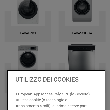
una garanzia di 2 anni su tutti i ricambi e la certezza di ottenere le
massime prestazioni.
LAVATRICI
LAVASCIUGA
UTILIZZO DEI COOKIES
ASCIUGATRICI
LAVASTOVIGLIE
European Appliances Italy SRL (la Società)
utilizza cookie (o tecnologie di
tracciamento simili), di prima e terze parti