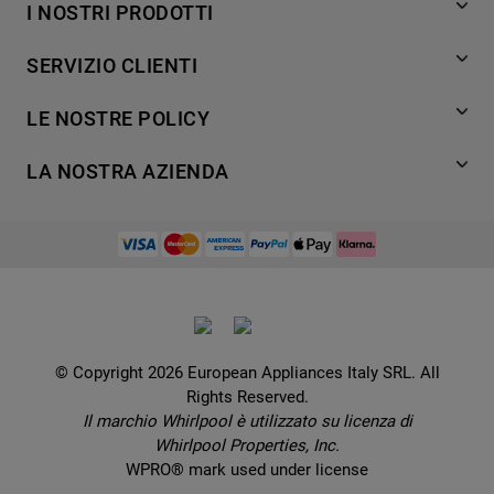
I NOSTRI PRODOTTI
Lavaggio
SERVIZIO CLIENTI
Refrigerazione
Acquista direttamente da Whirlpool
Cottura
LE NOSTRE POLICY
Supporto
Lavastoviglie
Termini e Condizioni
Contatti
LA NOSTRA AZIENDA
Aria condizionata
Cookie Policy
Piani di protezione
Set elettrodomestici
Promemoria sulla garanzia legale
European Appliances Italy SRL
Registra il tuo prodotto
Accessori
Etichette energetiche e schede prodotto
Lavora con noi
Service locator
Ricambi
Informativa sulla Privacy
Manuali d'uso
Wcollection
Sostituzione prodotto danneggiato
Problemi e soluzioni
Brochures
Consegna
Prenota un appuntamento
Ricette
© Copyright 2026 European Appliances Italy SRL. All
Codice etico
Domande frequenti
Rights Reserved.
Installazione
Sul sicuro
Il marchio Whirlpool è utilizzato su licenza di
Dichiarazione di accessibilità
Whirlpool Properties, Inc.
Preferenze Cookie
WPRO® mark used under license