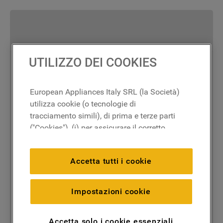
UTILIZZO DEI COOKIES
European Appliances Italy SRL (la Società)
utilizza cookie (o tecnologie di
tracciamento simili), di prima e terze parti
("Cookies"), (i) per assicurare il corretto
funzionamento del sito, ricordare le
impostazioni scelte dall'utente e per
Accetta tutti i cookie
migliorare l'esperienza di navigazione
(cookie tecnici), (ii) per finalità statistiche e
per rilevare l’audience del nostro sito e
Impostazioni cookie
come interagisce con il sito (cookie
analitici), (iii) per annunci personalizzati e
Accetta solo i cookie essenziali