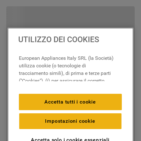
UTILIZZO DEI COOKIES
European Appliances Italy SRL (la Società)
utilizza cookie (o tecnologie di
tracciamento simili), di prima e terze parti
("Cookies"), (i) per assicurare il corretto
funzionamento del sito, ricordare le
impostazioni scelte dall'utente e per
Accetta tutti i cookie
migliorare l'esperienza di navigazione
(cookie tecnici), (ii) per finalità statistiche e
per rilevare l’audience del nostro sito e
Impostazioni cookie
come interagisce con il sito (cookie
analitici), (iii) per annunci personalizzati e
Accetta solo i cookie essenziali