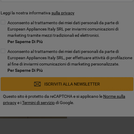
Solo ricambi or
Leggi la nostra informativa
sulla privacy
prestazioni
Acconsento al trattamento dei miei dati personali da parte di
European Appliances Italy SRL per inviarmi comunicazioni di
Realizziamo da decenni elettrod
marketing tramite mezzi tradizionali ed elettronici.
Però, col tempo potrebbe esse
Per Saperne Di Più
installare un nuovo filtro nella
Acconsento al trattamento dei miei dati personali da parte di
European Appliances Italy SRL, per effettuare attività di profilazione
Acquistare
ricambi originali p
al fine di inviarmi comunicazioni di marketing personalizzate.
parti compatibili o universali 
Per Saperne Di Più
mettiamo a disposizione solo ric
secondo elevati standard di qua
ISCRIVITI ALLA NEWSLETTER
Utilizzando il modello o il codi
la scheda tecnica del prodotto,
Questo sito è protetto da reCAPTCHA e si applicano le
Norme sulla
desiderato. In alternativa, con
privacy
e i
Termini di servizio
di Google.
localizzazione della parte o del