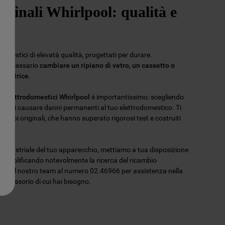
iginali Whirlpool: qualità e
omestici di elevatà qualità, progettati per durare.
re necessario
cambiare un ripiano di vetro, un cassetto o
 lavatrice
.
er elettrodomestici Whirlpool
è importantissimo: scegliendo
potresti causare danni permanenti al tuo elettrodomestico. Ti
ambi originali, che hanno superato rigorosi test e costruiti
lità.
ce industriale del tuo apparecchio, mettiamo a tua disposizione
 semplificando notevolmente la ricerca del ricambio
tatta il nostro team al numero 02.46966 per assistenza nella
l'accessorio di cui hai bisogno.