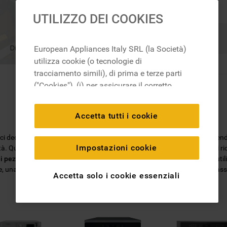
UTILIZZO DEI COOKIES
Ricerca
European Appliances Italy SRL (la Società)
utilizza cookie (o tecnologie di
tracciamento simili), di prima e terze parti
("Cookies"), (i) per assicurare il corretto
funzionamento del sito, ricordare le
impostazioni scelte dall'utente e per
Accetta tutti i cookie
migliorare l'esperienza di navigazione
(cookie tecnici), (ii) per finalità statistiche e
, ci dedichiamo all'ideazione di soluzioni per l'ambiente domestico, mett
per rilevare l’audience del nostro sito e
Impostazioni cookie
ità. Quando scegli un
ricambio originale Whirlpool
, puoi essere certo di r
come interagisce con il sito (cookie
i pezzi di ricambio
sarà facile trovare quello di cui hai bisogno: basta utili
una garanzia di 2 anni su tutti i ricambi e la certezza di ottenere le mas
analitici), (iii) per annunci personalizzati e
Accetta solo i cookie essenziali
non personalizzati basati sulle abitudini
degli utenti, interazioni con il sito e interessi
(anche per il tramite di terze parti e su altri
siti web o piattaforme social, come ad