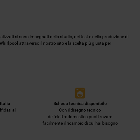
ializzati si sono impegnati nello studio, nei test e nella produzione di
 Whirlpool
attraverso il nostro sito è la scelta più giusta per
Italia
Scheda tecnica disponibile
fidati al
Con il disegno tecnico
i
dell'elettrodomestico puoi trovare
facilmente il ricambio di cui hai bisogno