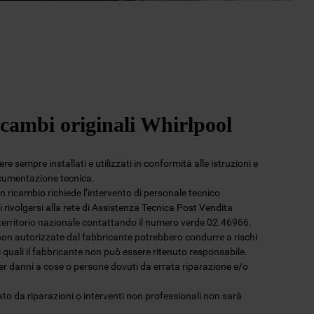
icambi originali Whirlpool
e sempre installati e utilizzati in conformità alle istruzioni e
ocumentazione tecnica.
 un ricambio richiede l’intervento di personale tecnico
 rivolgersi alla rete di Assistenza Tecnica Post Vendita
l territorio nazionale contattando il numero verde 02.46966.
non autorizzate dal fabbricante potrebbero condurre a rischi
 i quali il fabbricante non può essere ritenuto responsabile.
per danni a cose o persone dovuti da errata riparazione e/o
to da riparazioni o interventi non professionali non sarà