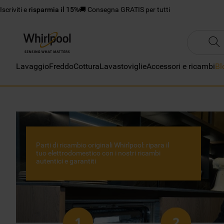
Iscriviti e
risparmia il 15%
🚚 Consegna GRATIS per tutti
Lavaggio
Freddo
Cottura
Lavastoviglie
Accessori e ricambi
Bl
Parti di ricambio originali Whirlpool: ripara il
tuo elettrodomestico con i nostri ricambi
autentici e garantiti