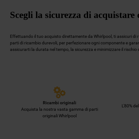
Scegli la sicurezza di acquistar
Effettuando il tuo acquisto direttamente da Whirlpool, ti assicuri di 
parti di ricambio durevoli, per perfezionare ogni componente e garant
assicurarti la durata nel tempo, la sicurezza e minimizzare il rischi
Ricambi originali
L'80% de
Acquista la nostra vasta gamma di parti
originali Whirlpool