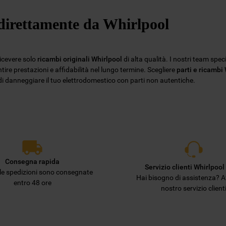
Privacy
. Se scegli di chiudere il banner
e direttamente da Whirlpool
utilizzando il pulsante “X” in alto a destra,
saranno mantenute le impostazioni
predefinite che non consentono l’utilizzo di
cookie diversi dai cookie tecnici. Cliccando
ricevere solo
ricambi originali Whirlpool
di alta qualità. I nostri team spec
sul pulsante "ACCETTO TUTTI I COOKIES",
ire prestazioni e affidabilità nel lungo termine. Scegliere
parti e ricambi
o di danneggiare il tuo elettrodomestico con parti non autentiche.
acconsenti all'utilizzo di tutti i nostri cookie
e alla condivisione dei tuoi dati con terze
parti per tali finalità. Accedendo alla
sezione “VOGLIO DEFINIRE LE MIE
PREFERENZE SUI COOKIE”, potrai
impostare in modo specifico le tue
preferenze.
Consegna rapida
Servizio clienti Whirlpool 
lle spedizioni sono consegnate
Hai bisogno di assistenza? Af
entro 48 ore
nostro servizio client