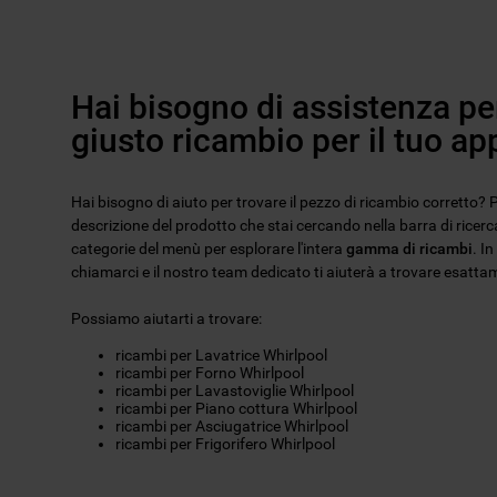
Hai bisogno di assistenza per
giusto ricambio per il tuo a
Hai bisogno di aiuto per trovare il pezzo di ricambio corretto? Pu
descrizione del prodotto che stai cercando nella barra di ricerca
categorie del menù per esplorare l'intera
gamma di ricambi
. I
chiamarci e il nostro team dedicato ti aiuterà a trovare esattam
Possiamo aiutarti a trovare:
ricambi per Lavatrice Whirlpool
ricambi per Forno Whirlpool
ricambi per Lavastoviglie Whirlpool
ricambi per Piano cottura Whirlpool
ricambi per Asciugatrice Whirlpool
ricambi per Frigorifero Whirlpool