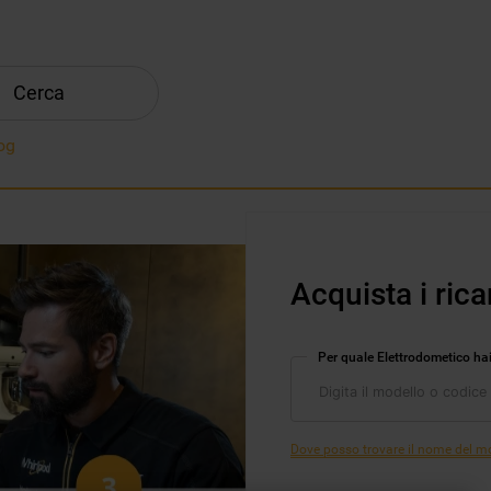
Cerca
og
Acquista i rica
Per quale Elettrodometico ha
Dove posso trovare il nome del mod