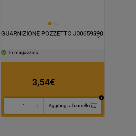
GUARNIZIONE POZZETTO J00659390
In magazzino
3,54€
Aggiungi al carrello
－
＋