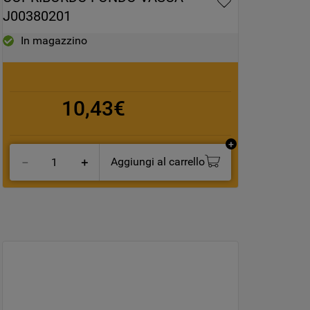
J00380201
In magazzino
10,43€
Aggiungi al carrello
－
＋