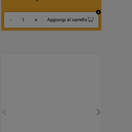
Aggiungi al carrello
－
＋