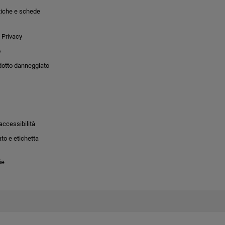
tiche e schede
 Privacy
o
dotto danneggiato
accessibilità
to e etichetta
ie