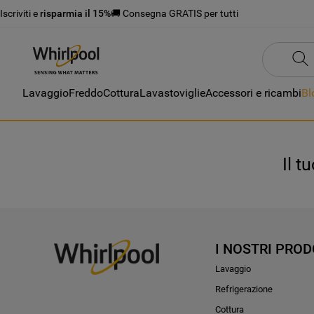
Iscriviti e
risparmia il 15%
🚚 Consegna GRATIS per tutti
Lavaggio
Freddo
Cottura
Lavastoviglie
Accessori e ricambi
Bl
Il t
I NOSTRI PROD
Lavaggio
Refrigerazione
Cottura