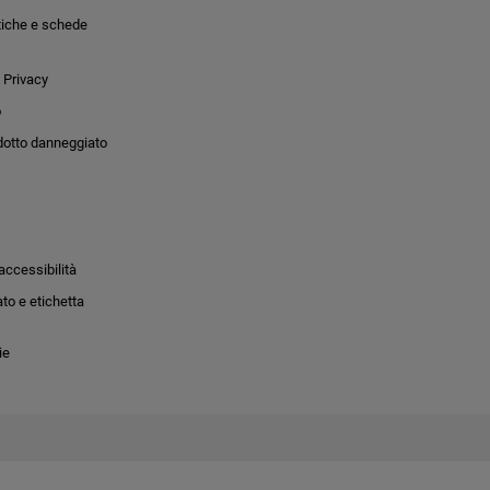
tiche e schede
 Privacy
o
dotto danneggiato
accessibilità
to e etichetta
ie