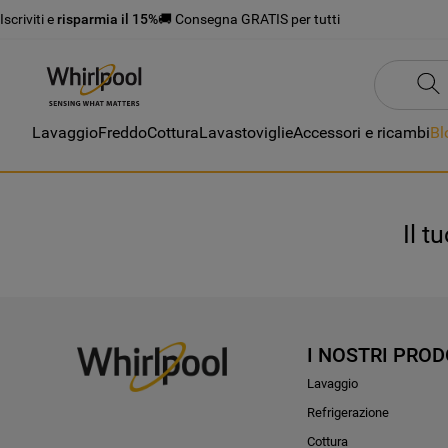
Iscriviti e
risparmia il 15%
🚚 Consegna GRATIS per tutti
Lavaggio
Freddo
Cottura
Lavastoviglie
Accessori e ricambi
Bl
Il t
I NOSTRI PROD
Lavaggio
Refrigerazione
Cottura