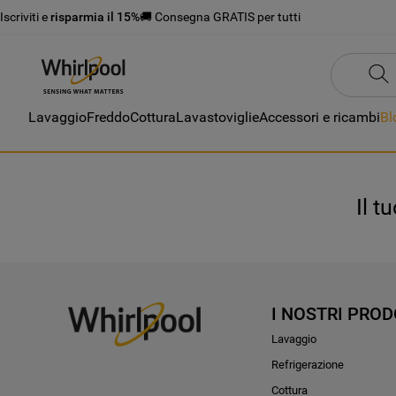
Iscriviti e
risparmia il 15%
🚚 Consegna GRATIS per tutti
Lavaggio
Freddo
Cottura
Lavastoviglie
Accessori e ricambi
Bl
Il t
I NOSTRI PROD
Lavaggio
Refrigerazione
Cottura