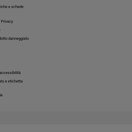
tiche e schede
 Privacy
o
dotto danneggiato
accessibilità
to e etichetta
ie