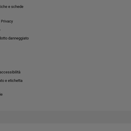
tiche e schede
 Privacy
o
dotto danneggiato
accessibilità
to e etichetta
ie