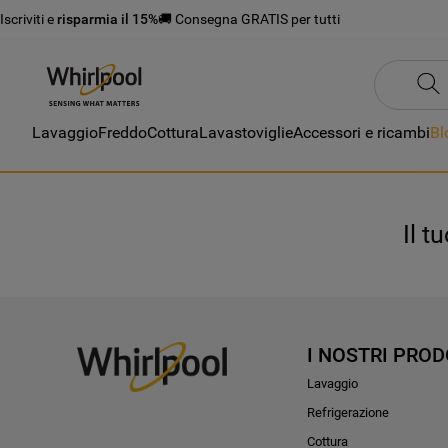
Iscriviti e
risparmia il 15%
🚚 Consegna GRATIS per tutti
Lavaggio
Freddo
Cottura
Lavastoviglie
Accessori e ricambi
Bl
Il t
I NOSTRI PROD
Lavaggio
Refrigerazione
Cottura