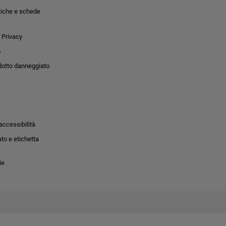
tiche e schede
 Privacy
o
dotto danneggiato
accessibilità
to e etichetta
ie