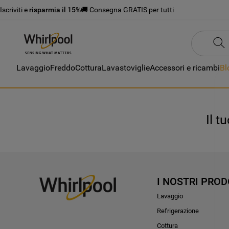
Iscriviti e
risparmia il 15%
🚚 Consegna GRATIS per tutti
Lavaggio
Freddo
Cottura
Lavastoviglie
Accessori e ricambi
Bl
Il t
I NOSTRI PROD
Lavaggio
Refrigerazione
Cottura