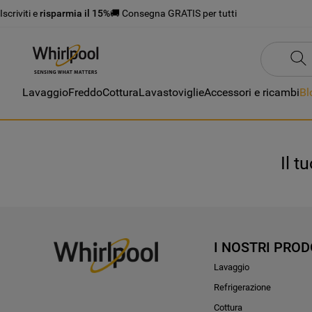
Iscriviti e
risparmia il 15%
🚚 Consegna GRATIS per tutti
Lavaggio
Freddo
Cottura
Lavastoviglie
Accessori e ricambi
Bl
Il t
I NOSTRI PROD
Lavaggio
Refrigerazione
Cottura