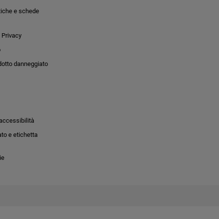
tiche e schede
 Privacy
o
dotto danneggiato
accessibilità
to e etichetta
ie