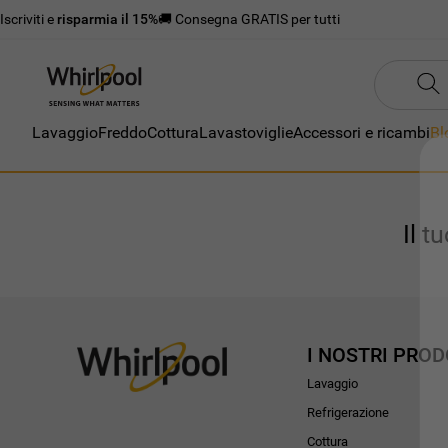
Iscriviti e
risparmia il 15%
🚚 Consegna GRATIS per tutti
Lavaggio
Freddo
Cottura
Lavastoviglie
Accessori e ricambi
Bl
Il t
I NOSTRI PROD
Lavaggio
Refrigerazione
Cottura