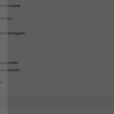
tiche e schede
 Privacy
o
dotto danneggiato
accessibilità
to e etichetta
ie