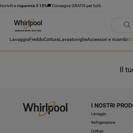
Iscriviti e
risparmia il 15%
🚚 Consegna GRATIS per tutti
Lavaggio
Freddo
Cottura
Lavastoviglie
Accessori e ricambi
Bl
Il t
I NOSTRI PROD
Lavaggio
Refrigerazione
Cottura