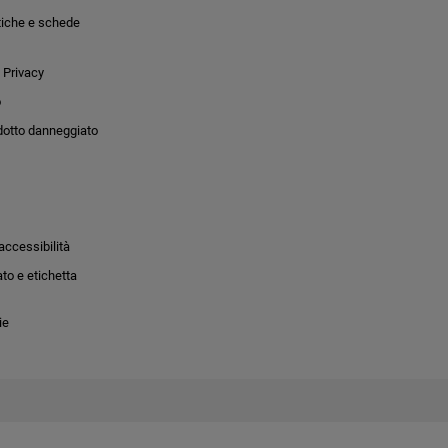
tiche e schede
 Privacy
o
dotto danneggiato
accessibilità
to e etichetta
ie