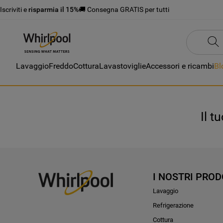
Iscriviti e
risparmia il 15%
🚚 Consegna GRATIS per tutti
Lavaggio
Freddo
Cottura
Lavastoviglie
Accessori e ricambi
Bl
Il t
I NOSTRI PROD
Lavaggio
Refrigerazione
Cottura