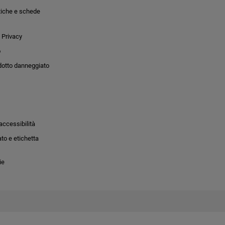
tiche e schede
 Privacy
o
dotto danneggiato
accessibilità
to e etichetta
ie