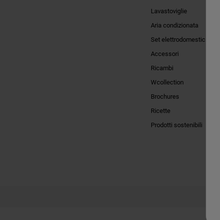
Lavastoviglie
Aria condizionata
Set elettrodomestici
Accessori
Ricambi
Wcollection
Brochures
Ricette
Prodotti sostenibili