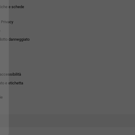
tiche e schede
 Privacy
o
dotto danneggiato
accessibilità
to e etichetta
ie