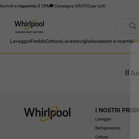
Iscriviti e
risparmia il 15%
🚚 Consegna GRATIS per tutti
Lavaggio
Freddo
Cottura
Lavastoviglie
Accessori e ricambi
Bl
Il t
I NOSTRI PROD
Lavaggio
Refrigerazione
Cottura