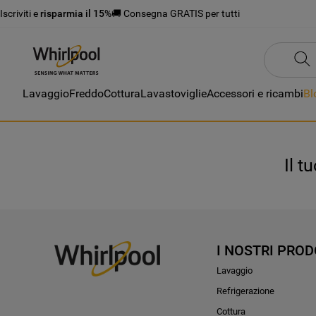
Iscriviti e
risparmia il 15%
🚚 Consegna GRATIS per tutti
Lavaggio
Freddo
Cottura
Lavastoviglie
Accessori e ricambi
Bl
Il t
I NOSTRI PROD
Lavaggio
Refrigerazione
Cottura