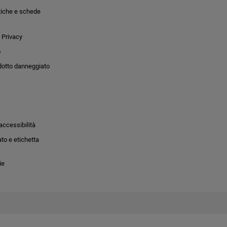
tiche e schede
 Privacy
o
dotto danneggiato
accessibilità
to e etichetta
ie