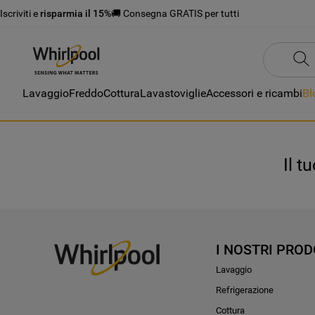
Iscriviti e
risparmia il 15%
🚚 Consegna GRATIS per tutti
Lavaggio
Freddo
Cottura
Lavastoviglie
Accessori e ricambi
Bl
Il t
I NOSTRI PROD
Lavaggio
Refrigerazione
Cottura