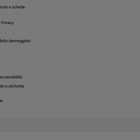
tiche e schede
 Privacy
o
dotto danneggiato
accessibilità
to e etichetta
ie