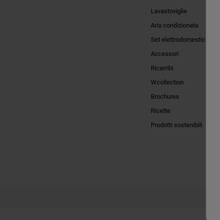
Lavastoviglie
Aria condizionata
Set elettrodomestici
Accessori
Ricambi
Wcollection
Brochures
Ricette
Prodotti sostenibili