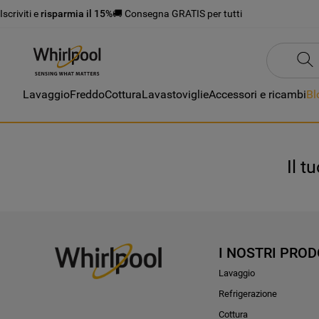
Iscriviti e
risparmia il 15%
🚚 Consegna GRATIS per tutti
Lavaggio
Freddo
Cottura
Lavastoviglie
Accessori e ricambi
Bl
Il t
I NOSTRI PROD
Lavaggio
Refrigerazione
Cottura