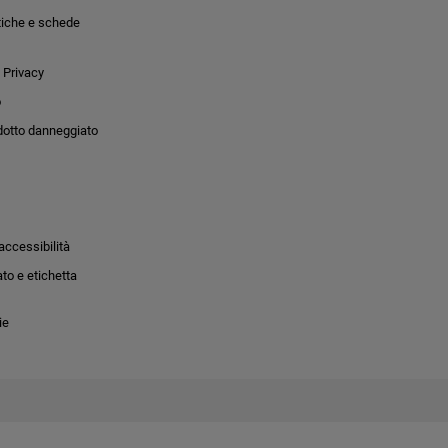
tiche e schede
 Privacy
o
dotto danneggiato
accessibilità
to e etichetta
ie