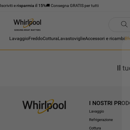
Iscriviti e
risparmia il 15%
🚚 Consegna GRATIS per tutti
Lavaggio
Freddo
Cottura
Lavastoviglie
Accessori e ricambi
Bl
Il t
I NOSTRI PROD
Lavaggio
Refrigerazione
Cottura