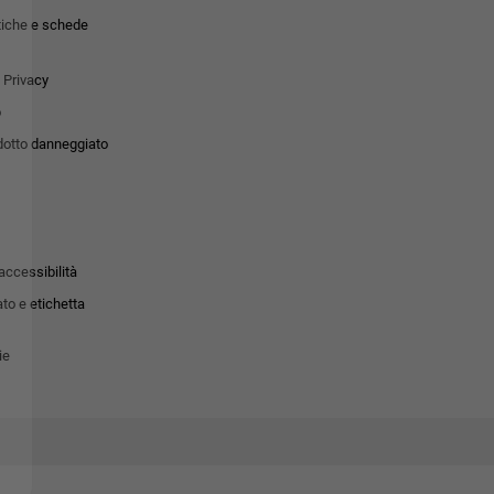
tiche e schede
 Privacy
o
dotto danneggiato
accessibilità
to e etichetta
ie