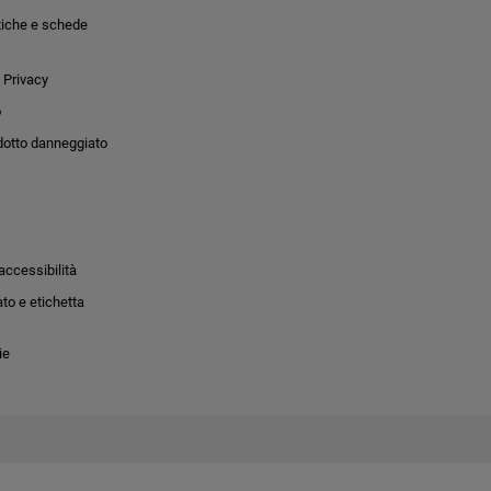
tiche e schede
 Privacy
o
dotto danneggiato
accessibilità
to e etichetta
ie