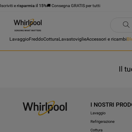
Iscriviti e
risparmia il 15%
🚚 Consegna GRATIS per tutti
Lavaggio
Freddo
Cottura
Lavastoviglie
Accessori e ricambi
Bl
Il t
I NOSTRI PROD
Lavaggio
Refrigerazione
Cottura