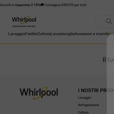
Iscriviti e
risparmia il 15%
🚚 Consegna GRATIS per tutti
Lavaggio
Freddo
Cottura
Lavastoviglie
Accessori e ricambi
Bl
Il t
I NOSTRI PROD
Lavaggio
Refrigerazione
Cottura