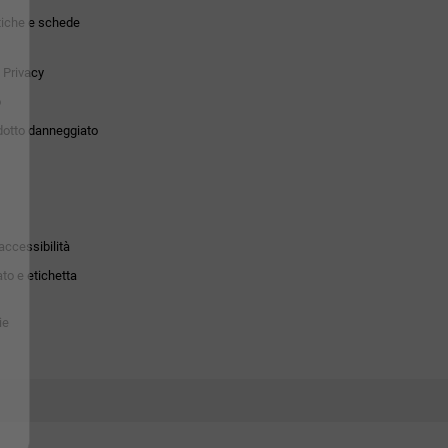
tiche e schede
 Privacy
o
dotto danneggiato
accessibilità
to e etichetta
ie