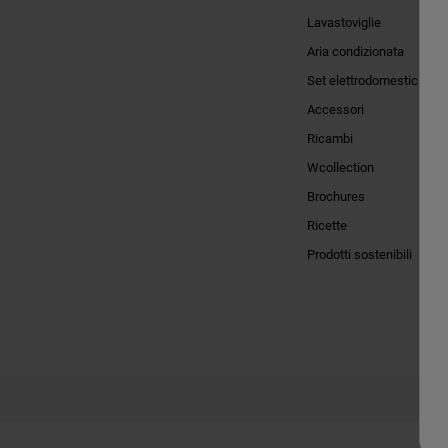
Lavastoviglie
Aria condizionata
Set elettrodomestici
Accessori
Ricambi
Wcollection
Brochures
Ricette
Prodotti sostenibili