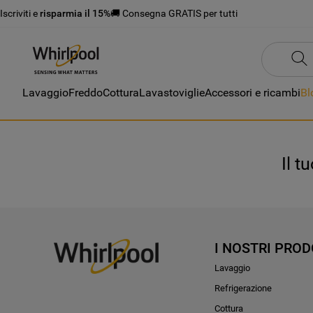
Iscriviti e
risparmia il 15%
🚚 Consegna GRATIS per tutti
Lavaggio
Freddo
Cottura
Lavastoviglie
Accessori e ricambi
Bl
Il t
I NOSTRI PROD
Lavaggio
Refrigerazione
Cottura