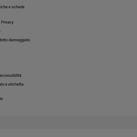
tiche e schede
 Privacy
o
dotto danneggiato
accessibilità
to e etichetta
ie