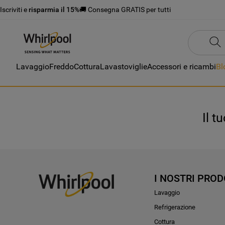
Iscriviti e
risparmia il 15%
🚚 Consegna GRATIS per tutti
Lavaggio
Freddo
Cottura
Lavastoviglie
Accessori e ricambi
Bl
Il t
I NOSTRI PROD
Lavaggio
Refrigerazione
Cottura