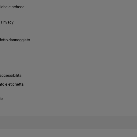
tiche e schede
 Privacy
o
dotto danneggiato
accessibilità
to e etichetta
ie