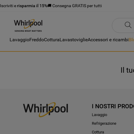
Iscriviti e
risparmia il 15%
🚚 Consegna GRATIS per tutti
Lavaggio
Freddo
Cottura
Lavastoviglie
Accessori e ricambi
Bl
Il t
I NOSTRI PROD
Lavaggio
Refrigerazione
Cottura