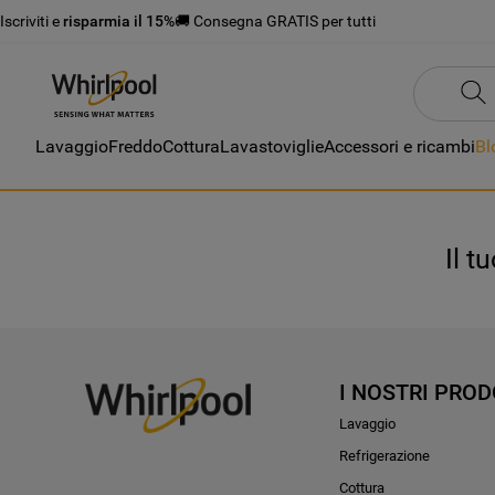
Iscriviti e
risparmia il 15%
🚚 Consegna GRATIS per tutti
Lavaggio
Freddo
Cottura
Lavastoviglie
Accessori e ricambi
Bl
Il t
I NOSTRI PROD
Lavaggio
Refrigerazione
Cottura