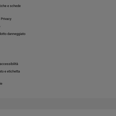
tiche e schede
 Privacy
o
dotto danneggiato
accessibilità
to e etichetta
ie