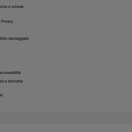
tiche e schede
 Privacy
o
dotto danneggiato
accessibilità
to e etichetta
ie