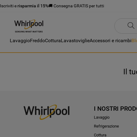
Iscriviti e
risparmia il 15%
🚚 Consegna GRATIS per tutti
Lavaggio
Freddo
Cottura
Lavastoviglie
Accessori e ricambi
Bl
Il t
I NOSTRI PROD
Lavaggio
Refrigerazione
Cottura