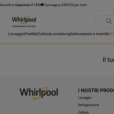
Iscriviti e
risparmia il 15%
🚚 Consegna GRATIS per tutti
Lavaggio
Freddo
Cottura
Lavastoviglie
Accessori e ricambi
Bl
Il t
I NOSTRI PROD
Lavaggio
Refrigerazione
Cottura