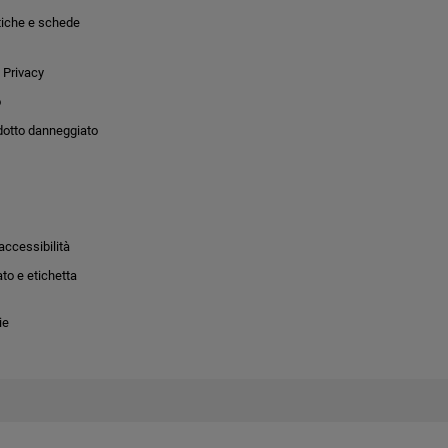
tiche e schede
 Privacy
o
dotto danneggiato
accessibilità
to e etichetta
ie