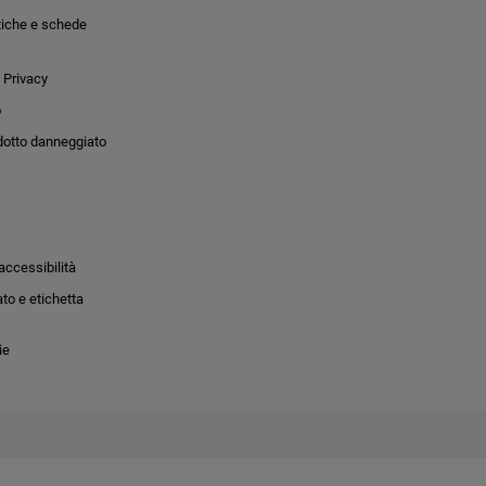
tiche e schede
 Privacy
o
dotto danneggiato
accessibilità
to e etichetta
ie