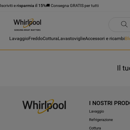
Iscriviti e
risparmia il 15%
🚚 Consegna GRATIS per tutti
Lavaggio
Freddo
Cottura
Lavastoviglie
Accessori e ricambi
Bl
Il t
I NOSTRI PROD
Lavaggio
Refrigerazione
Cottura