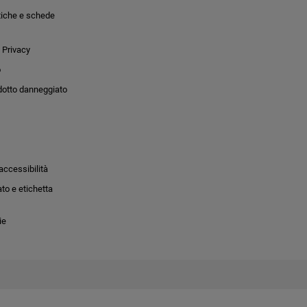
tiche e schede
 Privacy
o
dotto danneggiato
accessibilità
to e etichetta
ie