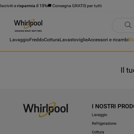
Iscriviti e
risparmia il 15%
🚚 Consegna GRATIS per tutti
Lavaggio
Freddo
Cottura
Lavastoviglie
Accessori e ricambi
Bl
Il t
I NOSTRI PROD
Lavaggio
Refrigerazione
Cottura