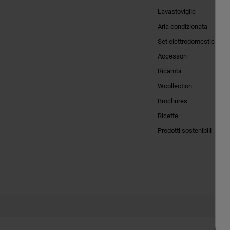
Lavastoviglie
Aria condizionata
Set elettrodomestici
Accessori
Ricambi
Wcollection
Brochures
Ricette
Prodotti sostenibili