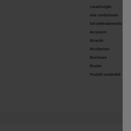
Lavastoviglie
Aria condizionata
Set elettrodomestici
Accessori
Ricambi
Wcollection
Brochures
Ricette
Prodotti sostenibili