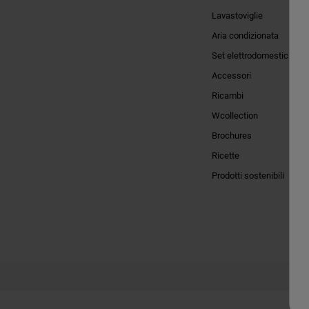
Lavastoviglie
Aria condizionata
Set elettrodomestici
Accessori
Ricambi
Wcollection
Brochures
Ricette
Prodotti sostenibili