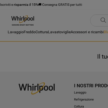
Iscriviti e
risparmia il 15%
🚚 Consegna GRATIS per tutti
Lavaggio
Freddo
Cottura
Lavastoviglie
Accessori e ricambi
Bl
Il t
I NOSTRI PROD
Lavaggio
Refrigerazione
Cottura