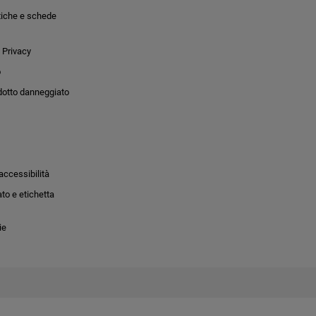
tiche e schede
 Privacy
o
dotto danneggiato
accessibilità
to e etichetta
ie