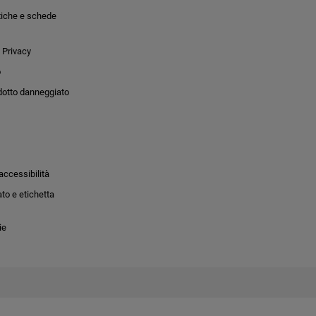
tiche e schede
 Privacy
o
dotto danneggiato
accessibilità
to e etichetta
ie