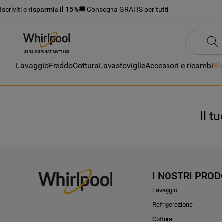
Iscriviti e
risparmia il 15%
🚚 Consegna GRATIS per tutti
Lavaggio
Freddo
Cottura
Lavastoviglie
Accessori e ricambi
Bl
Il t
I NOSTRI PROD
Lavaggio
Refrigerazione
Cottura