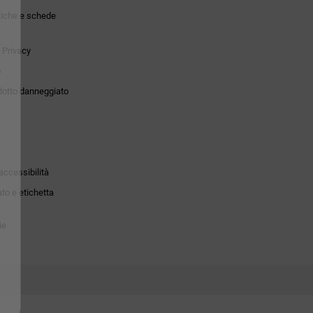
tiche e schede
 Privacy
o
dotto danneggiato
accessibilità
to e etichetta
ie