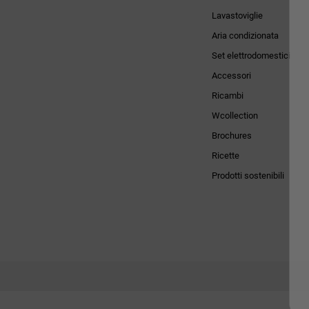
Lavastoviglie
Aria condizionata
Set elettrodomestici
Accessori
Ricambi
Wcollection
Brochures
Ricette
Prodotti sostenibili