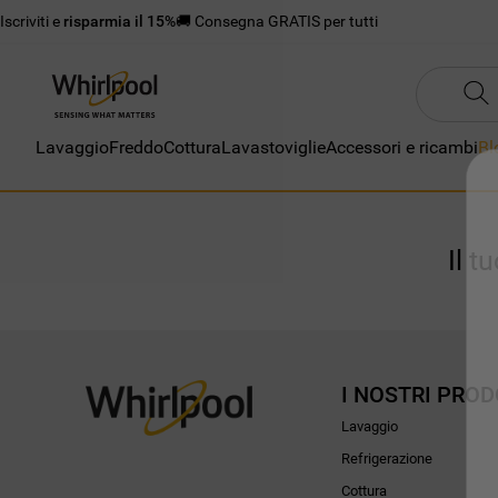
Iscriviti e
risparmia il 15%
🚚 Consegna GRATIS per tutti
Lavaggio
Freddo
Cottura
Lavastoviglie
Accessori e ricambi
Bl
Il t
I NOSTRI PROD
Lavaggio
Refrigerazione
Cottura